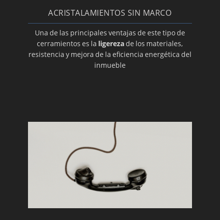
Montaje de mamparas de separación de
ACRISTALAMIENTOS SIN MARCO
cristal
Carpintería de aluminio
Una de las principales ventajas de este tipo de
cerramientos es la
ligereza
de los materiales,
Carpintería de PVC en Sevilla
resistencia y mejora de la eficiencia energética del
Empresa de cerramientos
inmueble
Montaje de cerramientos sin perfiles o
cortinas de cristal
Instalación de techos móviles
¿Necesita un techo fijo?
Ventajas de cerrar una terraza
¿Necesita un cerramiento para su balcón?
Cerramientos de galerías
¿Está buscando toldos para su hogar?
Un material para cada cerramiento