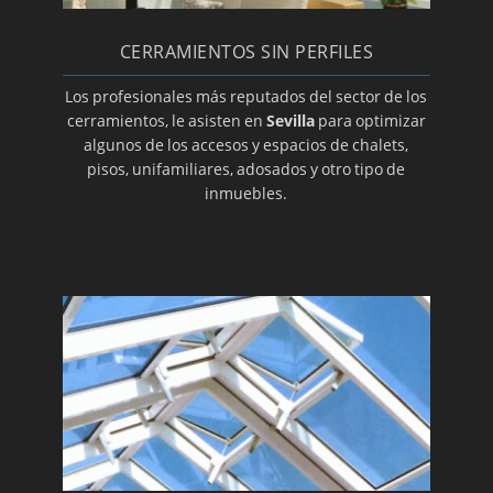
Instalamos estores
Cerramientos de cristal como solución
CERRAMIENTOS SIN PERFILES
Mámparas de separación de cristal
Los profesionales más reputados del sector de los
cerramientos, le asisten en
Sevilla
para optimizar
Carpintería de aluminio
algunos de los accesos y espacios de chalets,
Cerramientos para sus balcones
pisos, unifamiliares, adosados y otro tipo de
inmuebles.
Acristalamiento de galerías
Colocación de estores
Especialistas en cerramientos de cristal
Instalación de mamparas de separación
Carpintería de aluminio
Carpintería de PVC
Cerramientos, cortinas de cristal en Sevilla
Montaje de techos móviles
Montaje de techos fijos